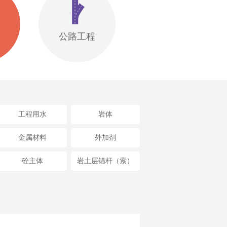
公路工程
工程用水
岩体
金属材料
外加剂
砼主体
岩土层锚杆（索）