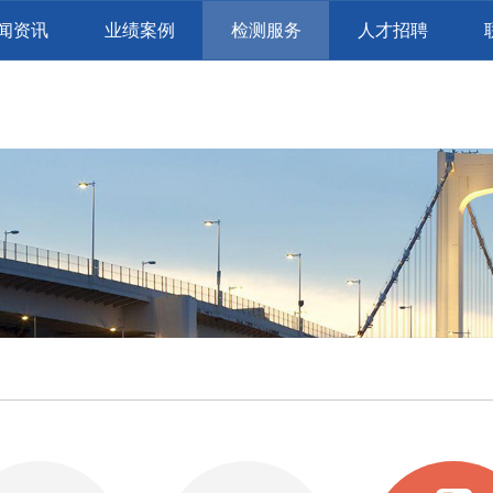
闻资讯
业绩案例
检测服务
人才招聘