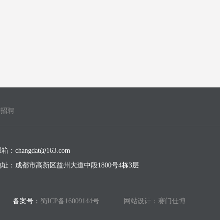
才招聘
箱：changdat@163.com
地址：成都市高新区益州大道中段1800号4栋3层
.
备案号：
蜀ICP备16009144号
网站设计：赛门仕博