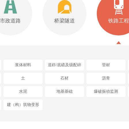
市政道路
桥梁隧道
铁路工程
浆体材料
道砟/底碴及级配碎
管材
土
石材
沥青
水泥
地基基础
爆破振动监测
建（构）筑物变形