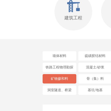
建筑工程
墙体材料
硫磺胶结材料
铁路工程物理勘探
混凝土/砂浆
矿物掺和料
骨（集）料
洞室隧道、桥梁
基坑/地基