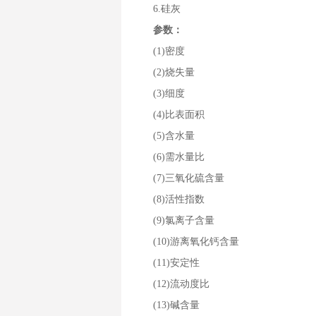
6.硅灰
参数：
(1)密度
(2)烧失量
(3)细度
(4)比表面积
(5)含水量
(6)需水量比
(7)三氧化硫含量
(8)活性指数
(9)氯离子含量
(10)游离氧化钙含量
(11)安定性
(12)流动度比
(13)碱含量