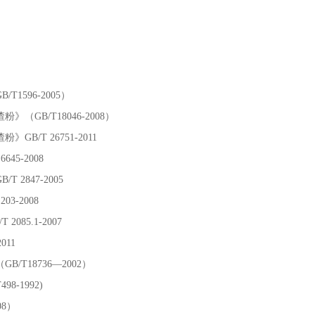
1596-2005）
GB/T18046-2008）
/T 26751-2011
GB/T 6645-2008
2847-2005
03-2008
085.1-2007
7690-2011
T18736—2002）
-1992)
08）