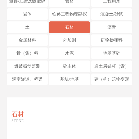
道砟/底碴及级配碎
管材
工程用水
岩体
铁路工程物理勘探
混凝土/砂浆
土
石材
沥青
金属材料
外加剂
矿物掺和料
骨（集）料
水泥
地基基础
爆破振动监测
砼主体
岩土层锚杆（索）
洞室隧道、桥梁
基坑/地基
建（构）筑物变形
石材
STONE