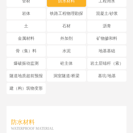
管材
防水材料
工程用水
岩体
铁路工程物理勘探
混凝土/砂浆
土
石材
沥青
金属材料
外加剂
矿物掺和料
骨（集）料
水泥
地基基础
爆破振动监测
砼主体
岩土层锚杆（索）
隧道地质超前预报
洞室隧道/桥梁
基坑/地基
建（构）筑物变形
防水材料
WATERPROOF MATERIAL