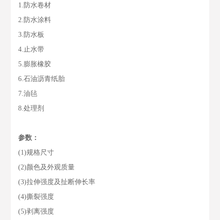
1.防水卷材
2.防水涂料
3.防水板
4.止水带
5.膨胀橡胶
6.石油沥青纸胎
7.油毡
8.处理剂
参数：
(1)规格尺寸
(2)颜色及外观质量
(3)拉伸强度及扯断伸长率
(4)撕裂强度
(5)剥离强度