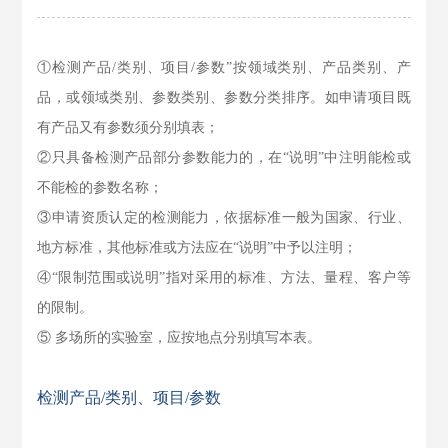
①检测产品/类别、项目/参数”按领域类别、产品类别、产
品，或领域类别、参数类别、参数分类排序。如申请项目既
有产品又有参数须分别填表；
②只具备检测产品部分参数能力的，在“说明”中注明能检或
不能检的参数名称；
③申请资质认定的检测能力，依据标准一般为国家、行业、
地方标准，其他标准或方法应在“说明”中予以注明；
④“限制范围或说明”指对采用的标准、方法、量程、客户等
的限制。
⑤ 多场所的实验室，应按地点分别填写本表。
检测产品/类别、项目/参数