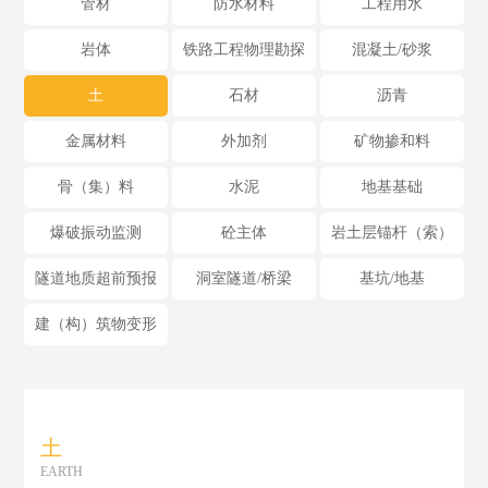
管材
防水材料
工程用水
岩体
铁路工程物理勘探
混凝土/砂浆
土
石材
沥青
金属材料
外加剂
矿物掺和料
骨（集）料
水泥
地基基础
爆破振动监测
砼主体
岩土层锚杆（索）
隧道地质超前预报
洞室隧道/桥梁
基坑/地基
建（构）筑物变形
土
EARTH