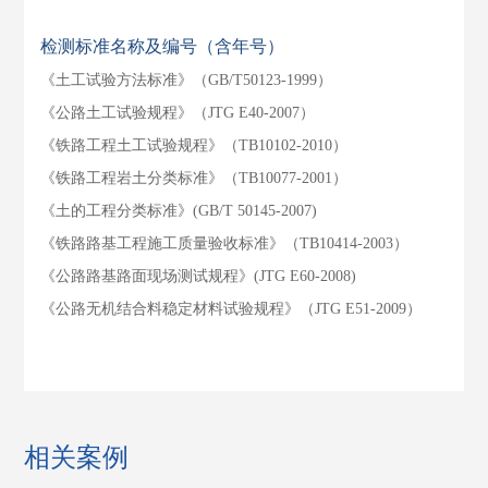
检测标准名称及编号（含年号）
《土工试验方法标准》（GB/T50123-1999）
《公路土工试验规程》（JTG E40-2007）
《铁路工程土工试验规程》（TB10102-2010）
《铁路工程岩土分类标准》（TB10077-2001）
《土的工程分类标准》(GB/T 50145-2007)
《铁路路基工程施工质量验收标准》（TB10414-2003）
《公路路基路面现场测试规程》(JTG E60-2008)
《公路无机结合料稳定材料试验规程》（JTG E51-2009）
相关案例