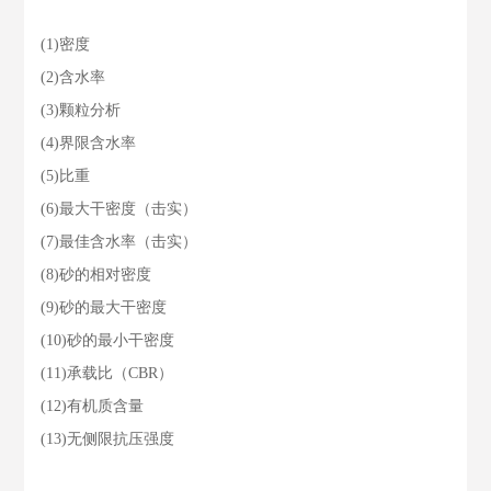
(1)密度
(2)含水率
(3)颗粒分析
(4)界限含水率
(5)比重
(6)最大干密度（击实）
(7)最佳含水率（击实）
(8)砂的相对密度
(9)砂的最大干密度
(10)砂的最小干密度
(11)承载比（CBR）
(12)有机质含量
(13)无侧限抗压强度