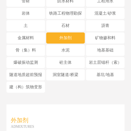
管材
防水材料
工程用水
岩体
铁路工程物理勘探
混凝土/砂浆
土
石材
沥青
金属材料
外加剂
矿物掺和料
骨（集）料
水泥
地基基础
爆破振动监测
砼主体
岩土层锚杆（索）
隧道地质超前预报
洞室隧道/桥梁
基坑/地基
建（构）筑物变形
外加剂
ADMIXTURES