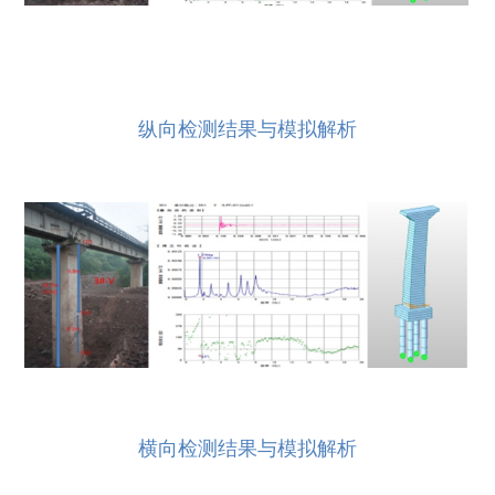
纵向检测结果与模拟解析
横向检测结果与模拟解析