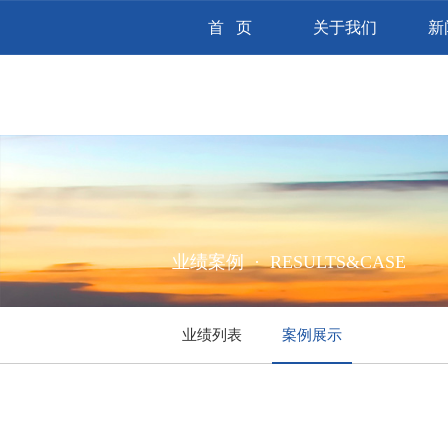
首 页
关于我们
新
业绩案例 ·
RESULTS&CASE
业绩列表
案例展示