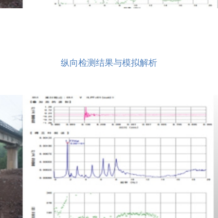
纵向检测结果与模拟解析