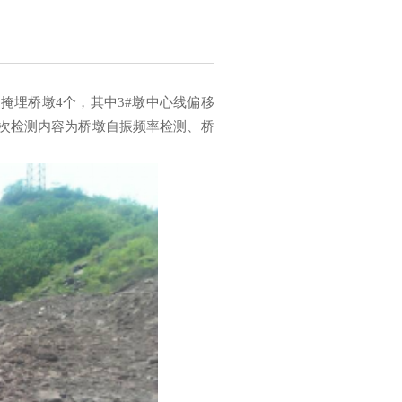
受掩埋桥墩
4
个，其中
3#
墩中心线偏移
次检测内容为桥墩自振频率检测、桥