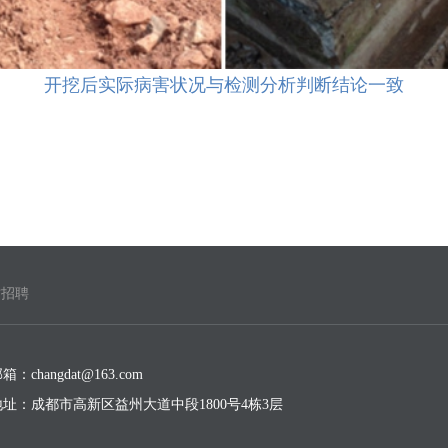
开挖后实际病害状况与检测分析判断结论一致
才招聘
箱：changdat@163.com
地址：成都市高新区益州大道中段1800号4栋3层