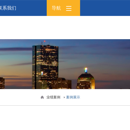
联系我们
导航
业绩案例
案例展示