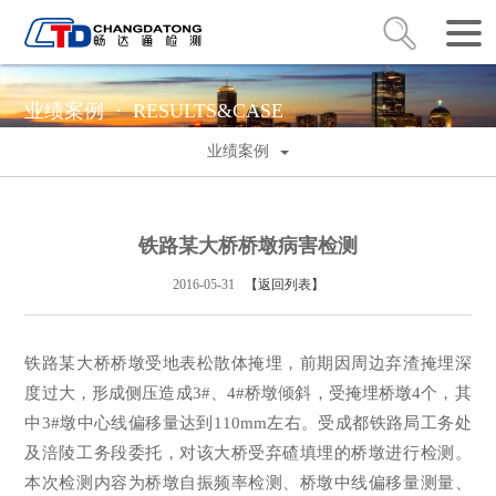
业绩案例 ·
RESULTS&CASE
业绩案例
铁路某大桥桥墩病害检测
2016-05-31
【返回列表】
铁路某大桥桥墩受地表松散体掩埋，前期因周边弃渣掩埋深
度过大，形成侧压造成
3#
、
4#
桥墩倾斜，受掩埋桥墩
4
个，其
中
3#
墩中心线偏移量达到
110mm
左右。受成都铁路局工务处
及涪陵工务段委托，对该大桥受弃碴填埋的桥墩进行检测。
本次检测内容为桥墩自振频率检测、桥墩中线偏移量测量、