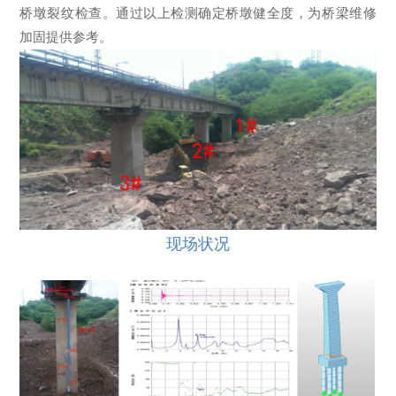
桥墩裂纹检查。通过以上检测确定桥墩健全度，为桥梁维修
加固提供参考。
现场状况